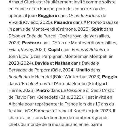
Arnaud Gluck est régulièrement invité comme soliste
en France et en Europe, pour des concerts ou des
opéras : il joue
Ruggiero
dans
Orlando Furioso
de
Vivaldi (Oviedo, 2025),
Pisandro
dans
Il Ritorno d’Ulisse
in patria
de Monteverdi (Crémone, 2025),
Spirit
dans
Didon et Enée
de Purcell (Opéra royal de Versailles,
2024),
Pastore
dans l’
Orfeo
de Monteverdi (Versailles,
Evian, Vevey, 2024),
Cupid
dans
Venus & Adonis
de
John Blow (Uzès, Perpignan, Montélimar, Montpellier,
2023-2024),
Davide
et
Nathan
dans
Davide e
Bersabea
de Porpora (Bâle, 2024),
Unulfo
dans
Rodelinda
de Haendel (Bâle, Winterthur, 2023),
Paggio
dans
L’Ercole Amante
d’Antonia Bembo (Stuttgart,
Herne, 2023),
Pietro
dans
La Passione di Gesù Cristo
de Flavio Ferri-Benedetti (Bâle, 2023). Il est invité en
Albanie pour représenter la France lors des 10 ans du
festival
VOX Baroque
à Tirana et Korçë en juin 2023. Il
chante ainsi sous la direction de nombreux grands
chefs du monde de la musique ancienne, parmi