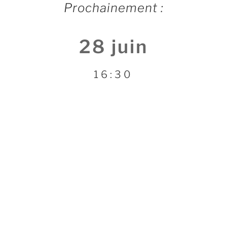
Prochainement :
28 juin
16:30
FESTIVAL DE L’ABBAYE DE
SAINT-
MICHEL EN THIÉRACHE
J.S. BACH :
MESSE
EN SI
Vox Luminis
&
Freiburger Barockorchester
— direction