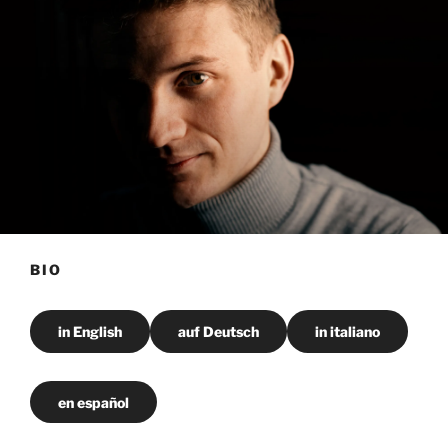
BIO
in English
auf Deutsch
in italiano
en español