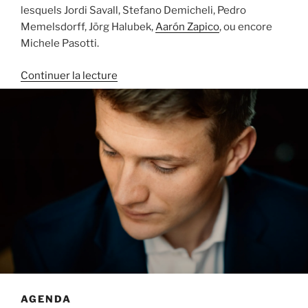
lesquels Jordi Savall, Stefano Demicheli, Pedro
Memelsdorff, Jörg Halubek,
Aarón Zapico
, ou encore
Michele Pasotti.
de
Continuer la lecture
« Bio »
AGENDA