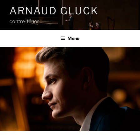
Aller
ARNAUD GLUCK
au
contenu
contre-ténor
principal
Menu