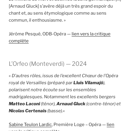
[Arnaud Gluck] s’avère déjà un très grand espoir du
chant et, au sens étymologique comme au sens
commun, il enthousiasme. »
Jérôme Pesqué, ODB-Opéra —
lien vers la critique
complète
L’Orfeo (Monteverdi) — 2024
«
D’autres rôles, issus de l’excellent Chœur de l’Opéra
royal de Versailles (préparé par
Lluis Vilamajó
),
polarisent notre écoute sur les ensembles
madrigalesques. Notamment les excellents bergers
Matteo Laconi
(ténor),
Arnaud Gluck
(contre-ténor) et
Nicolas Certenais
(basse).
«
Sabine Teulon Lardic
, Première Loge – Opéra —
lien