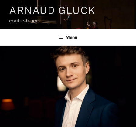
Aller
ARNAUD GLUCK
au
contenu
contre-ténor
principal
Menu