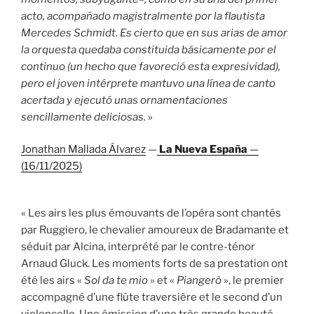
acto, acompañado magistralmente por la flautista
Mercedes Schmidt. Es cierto que en sus arias de amor
la orquesta quedaba constituida básicamente por el
continuo (un hecho que favoreció esta expresividad),
pero el joven intérprete mantuvo una línea de canto
acertada y ejecutó unas ornamentaciones
sencillamente deliciosas.
»
Jonathan Mallada Álvarez
—
La Nueva España
—
(16/11/2025)
« Les airs les plus émouvants de l’opéra sont chantés
par Ruggiero, le chevalier amoureux de Bradamante et
séduit par Alcina, interprété par le contre-ténor
Arnaud Gluck. Les moments forts de sa prestation ont
été les airs «
Sol da te mio
» et «
Piangerò
», le premier
accompagné d’une flûte traversière et le second d’un
violoncelle. Une émission d’une très grande beauté,