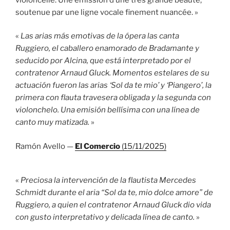
soutenue par une ligne vocale finement nuancée. »
«
Las arias más emotivas de la ópera las canta
Ruggiero, el caballero enamorado de Bradamante y
seducido por Alcina, que está interpretado por el
contratenor Arnaud Gluck. Momentos estelares de su
actuación fueron las arias ‘Sol da te mio’ y ‘Piangero’, la
primera con flauta travesera obligada y la segunda con
violonchelo. Una emisión bellísima con una línea de
canto muy matizada.
»
Ramón Avello —
El Comercio
(15/11/2025)
«
Preciosa la intervención de la flautista Mercedes
Schmidt durante el aria “Sol da te, mio dolce amore” de
Ruggiero, a quien el contratenor Arnaud Gluck dio vida
con gusto interpretativo y delicada línea de canto.
»