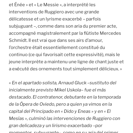
et Énée » et « Le Messie », a interprété les
interventions de Ruggiero avec une grande
délicatesse et un lyrisme exacerbé – parfois
subjuguant –, comme dans son aria du premier acte,
accompagné magistralement par la flûtiste Mercedes
Schmidt. Il est vrai que dans ses airs d’amour,
l’orchestre était essentiellement constitué du
continuo (ce qui favorisait cette expressivité), mais le
jeune interprète a maintenu une ligne de chant juste et
a exécuté des ornements tout simplement délicieux. »
«
En el apartado solista, Arnaud Gluck –sustituto del
inicialmente previsto Mikel Uskola– fue el más
destacado. El contratenor, debutante en la temporada
de la Ópera de Oviedo, pero a quien ya vimos en la
capital del Principado en « Dido y Eneas » y en « El
Mesías », culminó las intervenciones de Ruggiero con
gran delicadeza y un lirismo exacerbado –por
momentos, subyugante–, como en su aria del primer