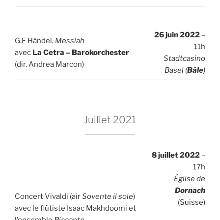
26 juin 2022
–
G.F Händel,
Messiah
11h
avec
La Cetra – Barokorchester
Stadtcasino
(dir. Andrea Marcon)
Basel (
Bâle
)
Juillet 2021
8 juillet 2022
–
17h
Église de
Dornach
Concert Vivaldi (air
Sovente il sole
)
(Suisse)
avec le flûtiste Isaac Makhdoomi et
l’ensemble
Piccante