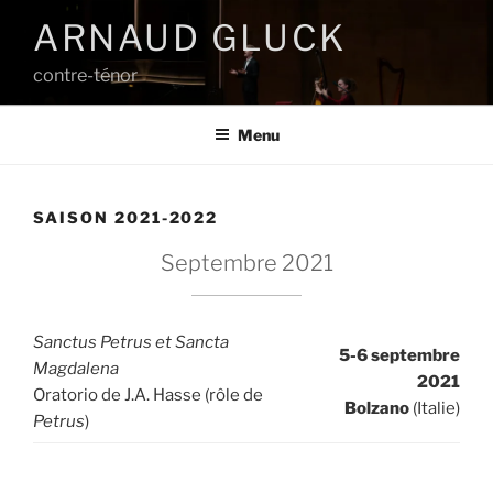
Aller
ARNAUD GLUCK
au
contenu
contre-ténor
principal
Menu
SAISON 2021-2022
Septembre 2021
Sanctus Petrus et Sancta
5-6 septembre
Magdalena
2021
Oratorio de J.A. Hasse (rôle de
Bolzano
(Italie)
Petrus
)