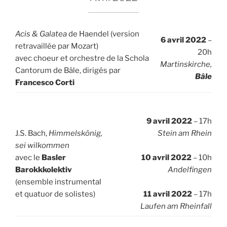
Acis & Galatea
de Haendel (version
6 avril 2022
–
retravaillée par Mozart)
20h
avec choeur et orchestre de la Schola
Martinskirche,
Cantorum de Bâle, dirigés par
Bâle
Francesco Corti
9 avril 2022
– 17h
J.S. Bach,
Himmelskönig,
Stein am Rhein
sei wilkommen
avec le
Basler
10 avril 2022
– 10h
Barokkkolektiv
Andelfingen
(ensemble instrumental
et quatuor de solistes)
11 avril 2022
– 17h
Laufen am Rheinfall