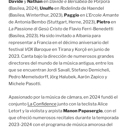
Davide
y
Nathan
en
Davide e Bersabea
de Porpora
(Basilea, 2024),
Unulfo
en
Rodelinda
de Haendel
(Basilea, Winterthur, 2023),
Paggio
en
L’Ercole Amante
de Antonia Bembo (Stuttgart, Herne, 2023),
Pietro
en
La Passione di Gesù Cristo
de Flavio Ferri-Benedetti
(Basilea, 2023). Ha sido invitado a Albania para
representar a Francia en el décimo aniversario del
festival
VOX Baroque
en Tirana y Korçë en junio de
2023. Canta bajo la dirección de numerosos grandes
directores del mundo de la música antigua, entre los
que se encuentran Jordi Savall, Stefano Demicheli,
Pedro Memelsdorff, Jörg Halubek, Aarón Zapico y
Michele Pasotti.
Apasionado por la música de cámara, en 2024 fundó el
conjunto
La Confidence
junto con la teclista Alice
Letort y la violista y arpista
Manon Papasergio
, con el
que ofreció numerosos recitales durante la temporada
2023-2024 con el programa de música amorosa del