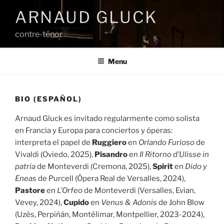
Aller
ARNAUD GLUCK
au
contenu
contre-ténor
principal
Menu
BIO (ESPAÑOL)
Arnaud Gluck es invitado regularmente como solista
en Francia y Europa para conciertos y óperas:
interpreta el papel de
Ruggiero
en
Orlando Furioso
de
Vivaldi (Oviedo, 2025),
Pisandro
en
Il Ritorno d’Ulisse in
patria
de Monteverdi (Cremona, 2025),
Spirit
en
Dido y
Eneas
de Purcell (Ópera Real de Versalles, 2024),
Pastore
en
L’Orfeo
de Monteverdi (Versalles, Evian,
Vevey, 2024),
Cupido
en
Venus & Adonis
de John Blow
(Uzès, Perpiñán, Montélimar, Montpellier, 2023-2024),