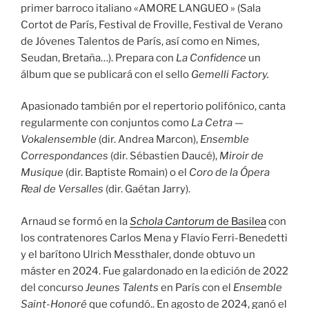
primer barroco italiano «AMORE LANGUEO » (Sala
Cortot de París, Festival de Froville, Festival de Verano
de Jóvenes Talentos de París, así como en Nimes,
Seudan, Bretaña…). Prepara con
La Confidence
un
álbum que se publicará con el sello
Gemelli Factory.
Apasionado también por el repertorio polifónico, canta
regularmente con conjuntos como
La Cetra —
Vokalensemble
(dir. Andrea Marcon),
Ensemble
Correspondances
(dir. Sébastien Daucé),
Miroir de
Musique
(dir. Baptiste Romain) o el
Coro de la Ópera
Real de Versalles
(dir. Gaétan Jarry).
Arnaud se formó en la
Schola Cantorum
de Basilea
con
los contratenores Carlos Mena y Flavio Ferri-Benedetti
y el barítono Ulrich Messthaler, donde obtuvo un
máster en 2024. Fue galardonado en la edición de 2022
del concurso
Jeunes Talents
en París con el
Ensemble
Saint-Honoré
que cofundó.. En agosto de 2024, ganó el